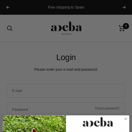
Skip
Free shipping to Spain
to
Previous
Next
content
Adeba
0
Login
Please enter your e-mail and password:
E-mail
Forgot password?
Password
LOGIN